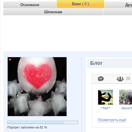
Блог
( 0 )
Основное
Др
Шпионаж
Блог
29
**NiA**
Akira7
Посмотреть ещё
Портрет заполнен на 81 %