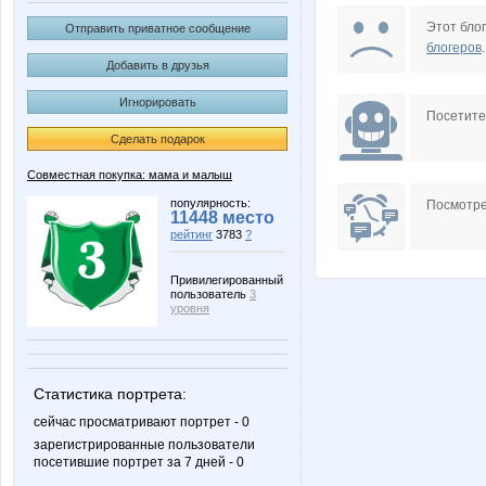
Lonza
Lusien
Этот блог
Отправить приватное сообщение
блогеров
.
Добавить в друзья
Игнорировать
anela2005
belka
Посетит
Сделать подарок
Совместная покупка: мама и малыш
natylek
olgasb2
популярность:
Посмотре
11448 место
рейтинг
3783
?
Привилегированный
пользователь
3
Бусик
Донилк
уровня
Статистика портрета:
Пируэтта
Яна
сейчас просматривают портрет - 0
зарегистрированные пользователи
посетившие портрет за 7 дней - 0